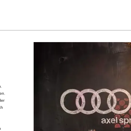
.
en.
der
ch
n